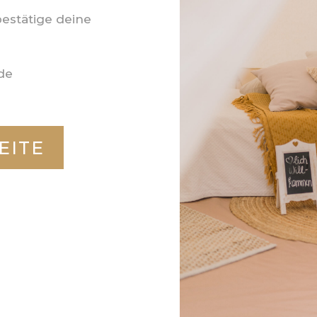
bestätige deine
de
EITE