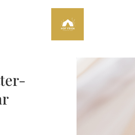
ter-
ar